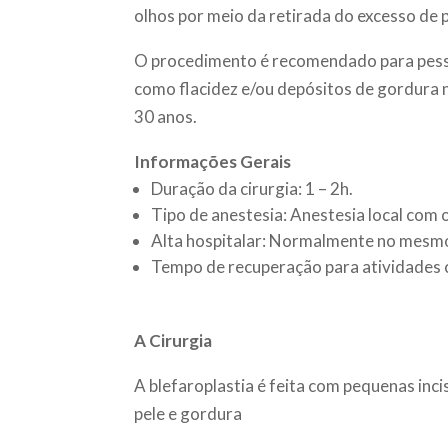
olhos por meio da retirada do excesso de p
O procedimento é recomendado para pess
como flacidez e/ou depósitos de gordura n
30 anos.
Informações Gerais
Duração da cirurgia: 1 – 2h.
Tipo de anestesia: Anestesia local com
Alta hospitalar: Normalmente no mesmo
Tempo de recuperação para atividades co
A Cirurgia
A blefaroplastia é feita com pequenas inci
pele e gordura