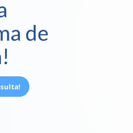
a
ma de
a!
sulta!