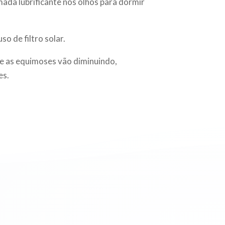
omada lubrificante nos olhos para dormir
so de filtro solar.
 e as equimoses vão diminuindo,
es.