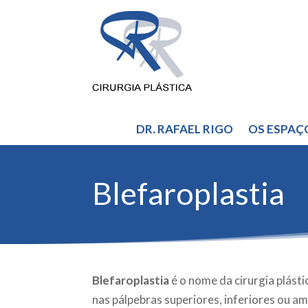
DR. RAFAEL RIGO
OS ESPAÇ
Blefaroplastia
Blefaroplastia
é o nome da cirurgia plásti
nas pálpebras superiores, inferiores ou a