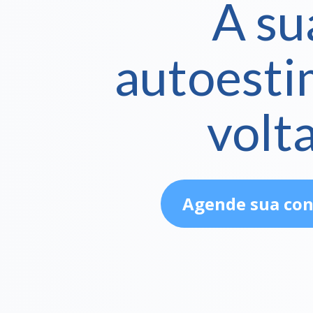
A su
autoesti
volt
Agende sua con