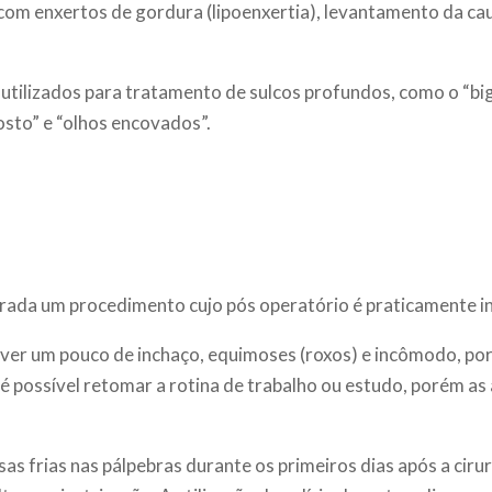
com enxertos de gordura (lipoenxertia), levantamento da c
 utilizados para tratamento de sulcos profundos, como o “bi
sto” e “olhos encovados”.
derada um procedimento cujo pós operatório é praticamente i
aver um pouco de inchaço, equimoses (roxos) e incômodo, por
 é possível retomar a rotina de trabalho ou estudo, porém as
sas frias nas pálpebras durante os primeiros dias após a ciru