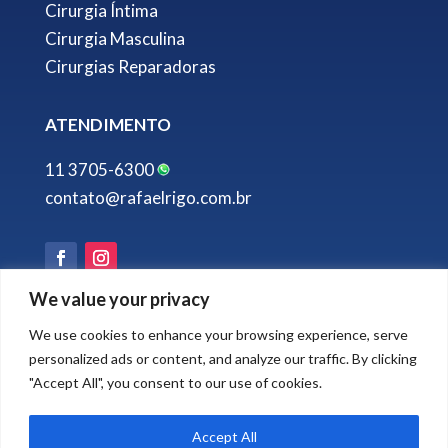
Cirurgia Íntima
Cirurgia Masculina
Cirurgias Reparadoras
ATENDIMENTO
11 3705-6300
contato@rafaelrigo.com.br
We value your privacy
Desenvolvido por
We use cookies to enhance your browsing experience, serve
personalized ads or content, and analyze our traffic. By clicking
"Accept All", you consent to our use of cookies.
Accept All