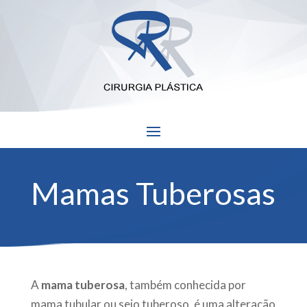
Mamas Tuberosas
A
mama tuberosa
, também conhecida por
mama tubular ou seio tuberoso, é uma alteração