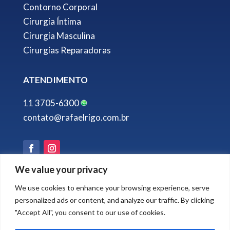
Contorno Corporal
Cirurgia Íntima
Cirurgia Masculina
Cirurgias Reparadoras
ATENDIMENTO
11 3705-6300
contato@rafaelrigo.com.br
We value your privacy
Desenvolvido por
We use cookies to enhance your browsing experience, serve
personalized ads or content, and analyze our traffic. By clicking
"Accept All", you consent to our use of cookies.