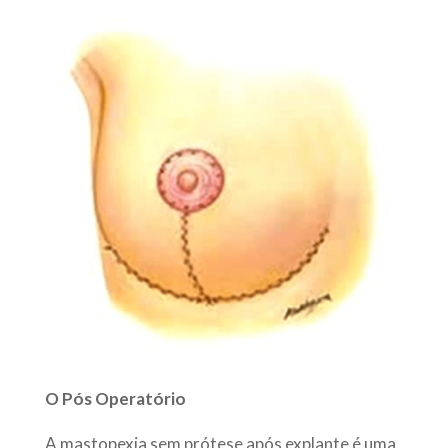
O Pós Operatório
A mastopexia sem prótese após explante é uma