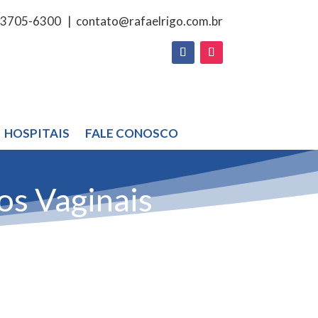
 3705-6300
|
contato@rafaelrigo.com.br
HOSPITAIS
FALE CONOSCO
os Vaginais