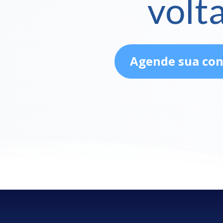
volt
Agende sua con