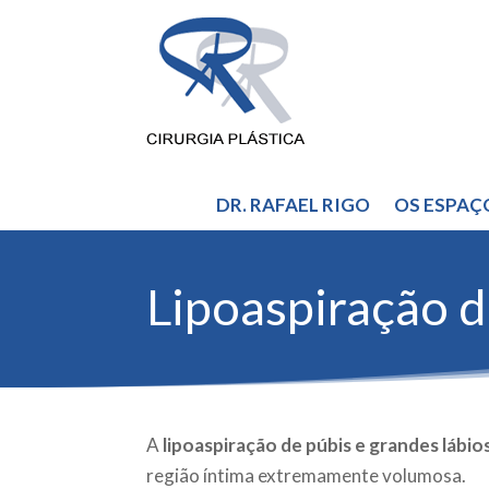
DR. RAFAEL RIGO
OS ESPAÇ
Lipoaspiração d
A
lipoaspiração de púbis e grandes lábio
região íntima extremamente volumosa.