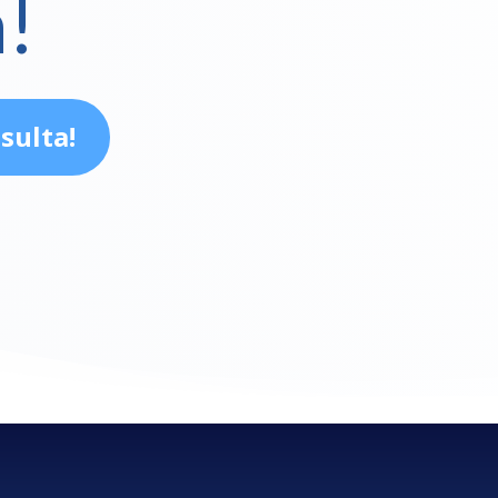
a!
sulta!