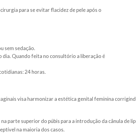
irurgia para se evitar flacidez de pele após o
 ou sem sedação.
dia. Quando feita no consultório a liberação é
otidianas: 24 horas.
vaginais visa harmonizar a estética genital feminina corrigin
 na parte superior do púbis para a introdução da cânula de l
ceptível na maioria dos casos.